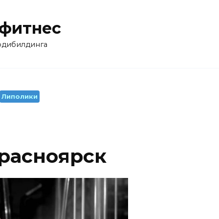
 фитнес
бодибилдинга
Липолики
Красноярск