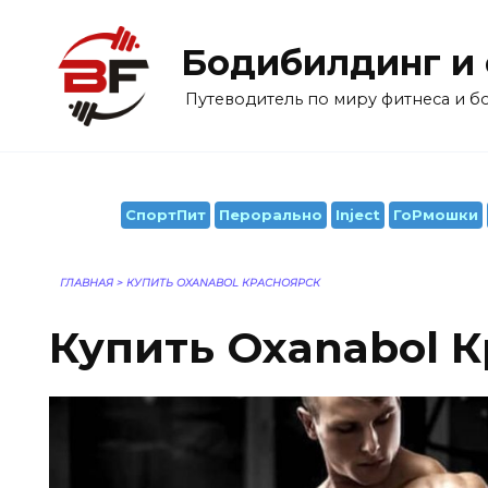
Перейти
к
Бодибилдинг и
содержанию
Путеводитель по миру фитнеса и 
СпортПит
Перорально
Inject
ГоРмошки
ГЛАВНАЯ
>
КУПИТЬ OXANABOL КРАСНОЯРСК
Купить Oxanabol 