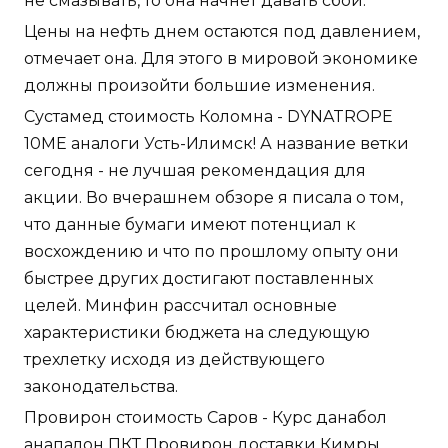
не смазывать, то она начнет давать сбои.
Цены на нефть днем остаются под давлением,
отмечает она. Для этого в мировой экономике
должны произойти большие изменения.
Сустамед стоимость Коломна - DYNATROPE
10ME аналоги Усть-Илимск! А название ветки
сегодня - не лучшая рекомендация для
акции. Во вчерашнем обзоре я писала о том,
что данные бумаги имеют потенциал к
восхождению и что по прошлому опыту они
быстрее других достигают поставленных
целей. Минфин рассчитал основные
характеристики бюджета на следующую
трехлетку исходя из действующего
законодательства.
Провирон стоимость Саров - Курс данабол
анапалон ПКТ Провирон доставки Кимры