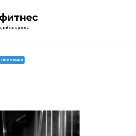
 фитнес
бодибилдинга
Липолики