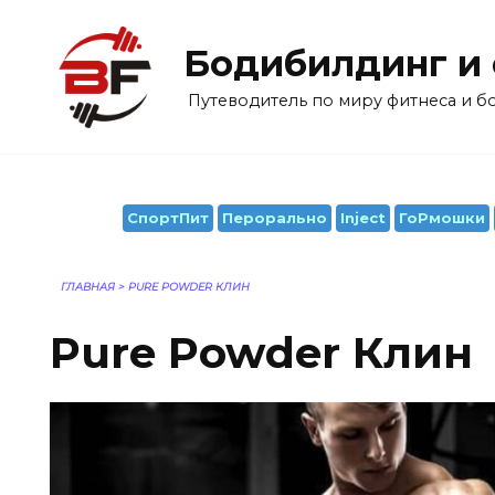
Перейти
к
Бодибилдинг и
содержанию
Путеводитель по миру фитнеса и 
СпортПит
Перорально
Inject
ГоРмошки
ГЛАВНАЯ
>
PURE POWDER КЛИН
Pure Powder Клин