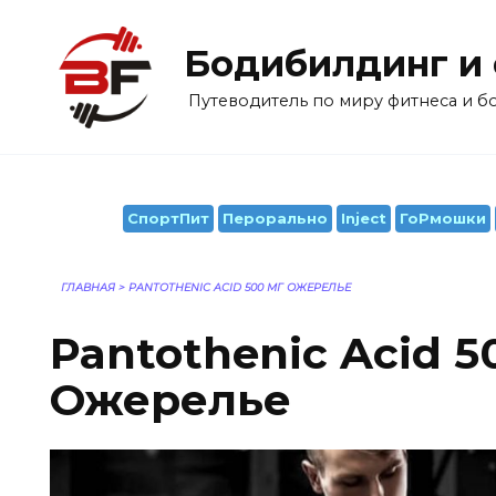
Перейти
к
Бодибилдинг и
содержанию
Путеводитель по миру фитнеса и 
СпортПит
Перорально
Inject
ГоРмошки
ГЛАВНАЯ
>
PANTOTHENIC ACID 500 МГ ОЖЕРЕЛЬЕ
Pantothenic Acid 5
Ожерелье