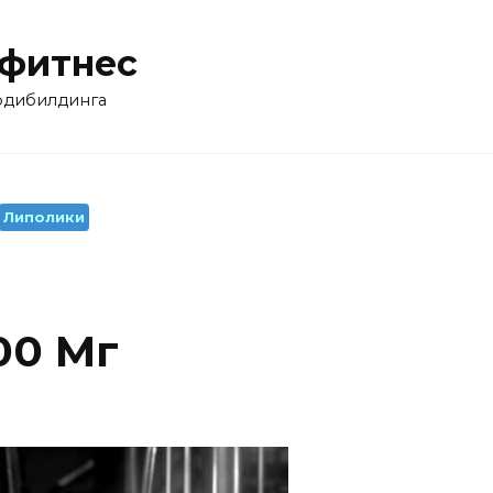
 фитнес
бодибилдинга
Липолики
00 Мг