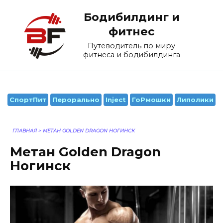
Перейти
Бодибилдинг и
к
содержанию
фитнес
Путеводитель по миру
фитнеса и бодибилдинга
СпортПит
Перорально
Inject
ГоРмошки
Липолики
ГЛАВНАЯ
>
МЕТАН GOLDEN DRAGON НОГИНСК
Метан Golden Dragon
Ногинск