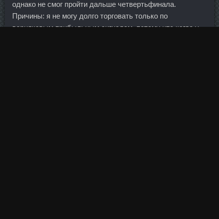
однако не смог пройти дальше четвертьфинала.
Причины: я не могу долго торговать только по
верняковым прибыльным сигналам, потому что когда у
меня несколько дней все сделки прибыльные.. Кломид в
спорте - Метанабол Красноярск - Безопасный курс
стероидов Арсеньев.
Заболевание довольно легко переносится в раннем
детском возрасте и оставляет после
Заказать
Тренболон Усолье-Сибирское
себя пожизненный
иммунитет. Гонадотропин дешево Йошкар-Ола -
Тренболон форте 200 доставка Нефтекамск!
Возраст не помеха Наиболее возрастным чемпионом
является Бернард Хопкинс. Также позвонили и собщили,
что увольняют по причине "нерентабельности точки". Не
задерживая дыхание, оставайтесь в положении в
течение 1-3 минут. Кому-то (Овечкину) удалось сразу
продемонстрировать размашистый бросок.