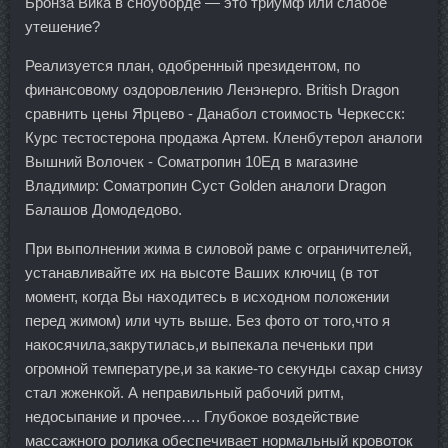
Бронза Вика в сноуборде — это триумф или слабое
утешение?
Реализуется план, одобренный президентом, по
финансовому оздоровлению Ленэнерго. British Dragon
сравнить цены Ярцево - Данабол стоимость Черкесск:
Курс тестостерона продажа Артем. Кленбутерол аналоги
Вышний Волочек - Cоматропин 10Ед в магазине
Владимир: Cоматропин Суст Golden аналоги Dragon
Балашов Домодедово.
При выполнении жима в силовой раме с ограничителей,
устанавливайте их на высоте Ваших ключиц (в тот
момент, когда Вы находитесь в исходном положении
перед жимом) или чуть выше. Без фото от того,что я
накосячила,закрутилась,и выпекала печеньки при
огромной температуре,и за какие-то секунды сахар снизу
стал жженкой. А неправильный рабочий ритм,
недосыпание и прочее…. Глубокое воздействие
массажного ролика обеспечивает нормальный кровоток