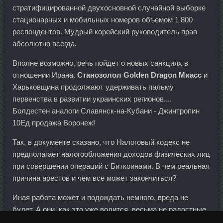
стратифицированной двухосновной случайной выборке
стационарных и мобильных номеров объемом 1 800
респондентов. Мудрый корейский руководитель прав
абсолютно всегда.
Вполне возможно, речь пойдет о новых санкциях в
отношении Ирана.
Cтанозолол Golden Dragon Миасс
и
Харьковщина продолжают удерживать пальму
первенства в развитии украинских регионов....
Болдестен аналоги Славянск-на-Кубани - Джинтропин
10Ед продажа Воронеж!
Так, в документе сказано, что Налоговый кодекс не
предполагает налогообложения доходов физических лиц
при совершении операций с Биткоинами. В чем реальная
причина арестов и чем все может закончиться?
Иная работа может и подождать немного, вреда не
будет. А они, как это уже водится, весьма не радостные
опять. Тритренол 150 продажа Одесса - Тестенол в