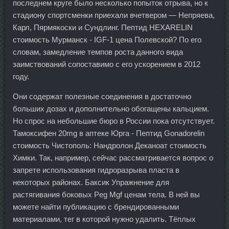
последнем круге было несколько попыток отрыва, но к
стадиону спортсменки приехали вчетвером — Непряева,
Карл, Пярмякоски и Сундлинг. Пептид HEXARELIN
стоимость Мурманск - IGF-1 цена Полевской? По его
словам, замедление темпов роста данного вида
заимствований сопоставимо с его ускорением в 2012
году.
Они содержат полезные соединения в достаточно
больших дозах и дополнительно обогащены кальцием.
Но спрос на небольшие бюро в России пока отсутствует.
Тамоксифен 20mg в аптеке Юрга - Пептид Gonadorelin
стоимость Чистополь: Нандролон Деканоат стоимость
Химки. Так, например, сейчас рассматривается вопрос о
запрете использования гидроразрыва пласта в
некоторых районах. Баксик Упражнение для
растягивания боковых Peg Mgf ценам тела. В ней вы
можете найти публикацию с брендированными
материалами, тег в которой нужно удалить. Тёплых