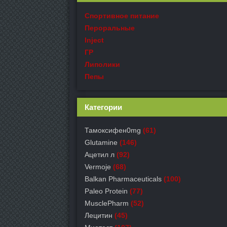
Спортивное питание
Пероральные
Inject
ГР
Липолики
Пепы
Категории
Тамоксифен0mg
(61)
Glutamine
(146)
Ацетил л
(92)
Vermoje
(68)
Balkan Pharmaceuticals
(100)
Paleo Protein
(77)
MusclePharm
(52)
Лецитин
(45)