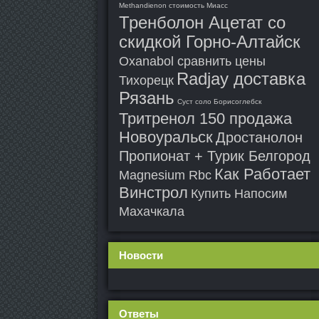
Methandienon стоимость Миасс
Тренболон Ацетат со
скидкой Горно-Алтайск
Oxanabol сравнить цены
Radjay доставка
Тихорецк
Рязань
Суст соло Борисоглебск
Тритренол 150 продажа
Новоуральск
Дростанолон
Пропионат + Турик Белгород
Как Работает
Magnesium Rbc
Винстрол
Купить Напосим
Махачкала
Новости
Ответы