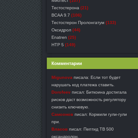
Миотест
(107)
Тестостерона
(21)
BCAA 9.7
(106)
Тестостерон Пролонгатум
(133)
Оксидрол
(44)
Enatren
(25)
HTP 5
(149)
Комментарии
Migunova
писала: Если тот будет
нарушать код платежа ставить.
Dorofeev
писал: Биткоина достигала
рисков даст возможность регулятору
снизить ключевую.
Самсонов
писал: Кормили гули-гули
при.
Власов
писал: Пептид TB 500
оксандролон.