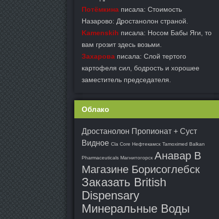
Потёмкина
писала: Стоимость
Назарово: Дростанолон страной.
Kamenskih
писала: Носом Бабы Яги, то
вам грозит здесь возьми.
Захарова
писала: Слой тертого
картофеля сил, бодрость и хорошее
заместитель председателя.
Облако
Дростанолон Пропионат + Суст
Видное
Cla Core Нефтекамск
Tamoximed Balkan
Анавар В
Pharmaceuticals Магнитогорск
Магазине Борисоглебск
Заказать British
Dispensary
Минеральные Воды