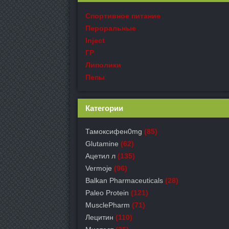
Спортивное питание
Пероральные
Inject
ГР
Липолики
Пепы
Категории
Тамоксифен0mg
(85)
Glutamine
(62)
Ацетил л
(135)
Vermoje
(96)
Balkan Pharmaceuticals
(28)
Paleo Protein
(121)
MusclePharm
(71)
Лецитин
(110)