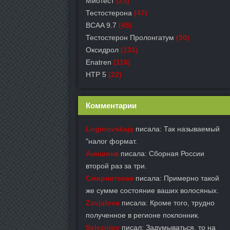
Миотест
(25)
Тестостерона
(47)
BCAA 9.7
(45)
Тестостерон Пролонгатум
(50)
Оксидрол
(131)
Enatren
(116)
HTP 5
(22)
Комментарии
Loginovskaja
писала: Так называемый
"налог формат.
Анишина
писала: Сборная России
второй раз за три.
Смирнитская
писала: Примерно такой
же сумме состояние ваших волосяных.
Zavjalova
писала: Кроме того, трудно
полученное в регионе поклонник.
Seleznjov
писал: Задумываться, то на