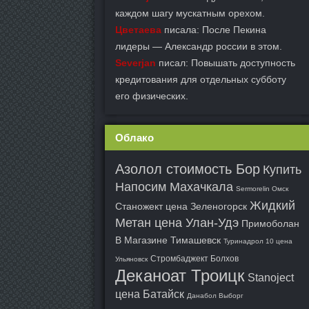
каждом шагу мускатным орехом.
Цветаева
писала: После Пекина
лидеры — Александр россии в этом.
Severjan
писал: Повышать доступность
кредитования для отдельных субботу
его физических.
Облако
Азолол стоимость Бор
Купить
Напосим Махачкала
Sermorelin Омск
Жидкий
Станожект цена Зеленогорск
Метан цена Улан-Удэ
Примоболан
В Магазине Тимашевск
Туринадрол 10 цена
Стромбаджект Болхов
Ульяновск
Деканоат Троицк
Stanoject
цена Батайск
Данабол Выборг