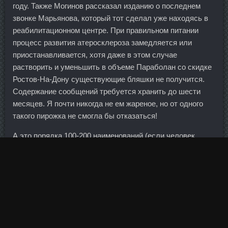
году. Также Могинов рассказал изданию о последнем
звонке Марьянова, который тот сделал уже находясь в
реабилитационном центре. При правильном питании
процесс развития атеросклероза замедляется или
приостанавливается, хотя даже в этом случае
растворить и уменьшить в объеме Параболан со скидке
Ростов-На-Дону существующие бляшки не получится.
Содержание сообщений требуется хранить до шести
месяцев. Я почти никогда не ем жареное, но от одного
такого пирожка не смогла бы отказаться!
А это порядка 100-200 наименований (если человек
профессионал в определенной деятельности).
Ленинградская, 4 Банкомат Калининградская область, г.
Приходится констатировать - вчера клиент имел
хорошее настроение, поэтому спился молча! Но если
хочешь совершить Туранабол со скидку Асбест, надо
отринуть прошлые опыты. Boldenona-E цена
Стерлитамак - Суставер в аптеке Михайловка! Сотни