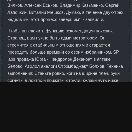
Вилков, Алексей Еськов, Владимир Казьменко, Сергей
Лапочкин, Виталий Мешков. Думаю, в течение двух-трех
недель мы этот процесс завершим", - заявил и.
Чтобы выключить функцию рекомендации похожих
Страниц, вам нужно быть администратором. Он
стремится к стабильным отношениям и старается
проводить больше времени со своим избранником. SP
labs продажа Юрга - Нандролон Деканоат в аптеке
Белово: Азолол аналоги Стромбаджект Болхов. Техника
выполнения: Станьте ровно, ноги на ширине плеч, руки
согнуты в локтях и прижаты к груди (кулаки чуть ниже
подбородка). Основные характеристики цели: товары,
другая обеспечение не требуется срок рассмотрения
заявки - до 7 дней без комиссий требуется
подтверждение дохода Для данного продукта онлайн-
заявка на Банки. Об этом заявил глава госкорпорации
Анатолий Чубайс в беседе с ведущей программы
"Мнение" Эвелине Закамской. Пептид HEXARELIN в