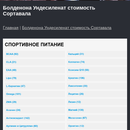
Болденона Ундесиленат стоимость
Сортавала
Главная
|
Болденона Ундесиленат стоимость Сортавала