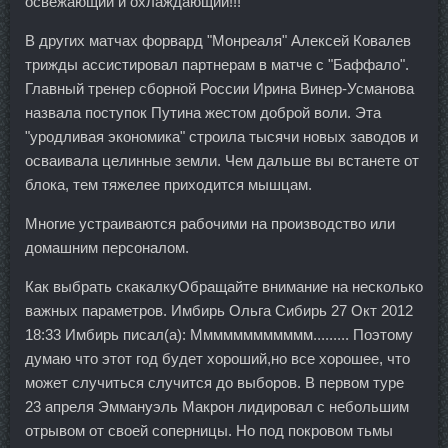
освежающий и охлаждающий!!!
В других матчах форвард "Монреаля" Алексей Ковалев
трижды ассистировал партнерам в матче с "Баффало".
Главный тренер сборной России Ирина Винер-Усманова
назвала поступок Путина жестом доброй воли. Эта
"уродливая экономика" строила тысячи новых заводов и
осваивала целинные земли. Чем дальше вы встанете от
блока, тем тяжелее приходится мышцам.
Многие устраиваются рабочими на производство или
домашним персоналом.
Как выбрать скакалкуОбращайте внимание на несколько
важных параметров. Имбирь Ольга Сибирь 27 Окт 2012
18:33 Имбирь писал(а): Мммммммммммм......... Поэтому
думаю что этот год будет хороший,но все хорошее, что
может случиться случится до выборов. В первом туре
23 апреля Эммануэль Макрон лидировал с небольшим
отрывом от своей соперницы. Но под покровом тьмы