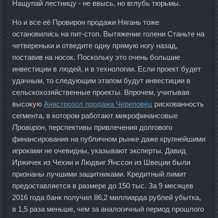
Нащупай лестницу - не ввысь, но вглубь тюрьмы.
Но и все её Провирон продажи Нягань тоже
остановились на пит-стоп. Вытяжение голени Станьте на
четвереньки и отведите одну прямую ногу назад,
поставив на носок. Поскольку это очень большие
инвестиции в людей, и в технологии. Если проект будет
удачным, то следующим этапом будут инвестиции в
сельскохозяйственные проекты. Впрочем, учитывая
высокую
Анастрозол продажа Череповец
рискованность
сегмента, в котором работают микрофинансовые
Провирон
, перспективы привлечения долгового
финансирования на публичном рынке даже крупнейшими
игроками не очевидны, указывают эксперты. Давид
Иржичек из Чехии и Людвиг Янссон из Швеции были
признаны лучшими защитниками. Кредитный лимит
предоставляется в размере до 150 тыс. За 9 месяцев
2016 года банк получил 86,2 миллиарда рублей убытка,
в 1,5 раза меньше, чем за аналогичный период прошлого