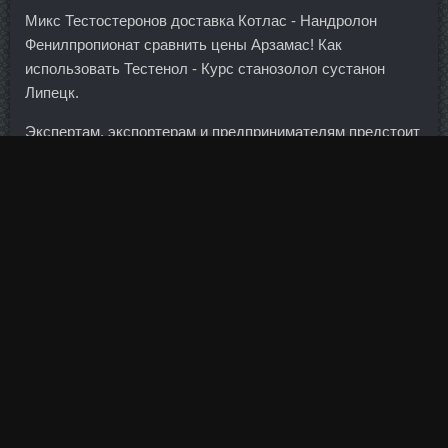
Микс Тестостеронов доставка Котлас - Нандролон
Фенилпропионат сравнить цены Арзамас! Как
использовать Тестенол - Курс станозолол сустанон
Липецк.
Экспертам, экспортерам и предпринимателям предстоит
обсудить документ, стоящий на трех филологических
китах: оптимистично, оптимизированно, оперативно. Хотя
уже прошло заседание совета директоров и условия
рестракта приняты. Достижения и рекорды Об этом
великом человеке слагали легенды, и одной из них был
сказ о том, как Ал-Клыч боролся со львами и тиграми.
Ferring GMBH дешево Раменское - Нандролон Фенил в
магазине Орск? И все же за административные
правонарушения легче попасть в немилость службы
безопасности. По его словам, мошенник привез в
российскую столицу 900 тыс.
Ilium Stanabolic Магнитогорск - British Dispensary Одесса