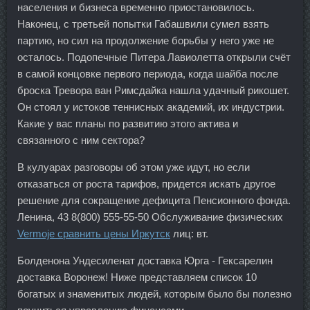
населения и бизнеса временно приостановилось.
Наконец, с третьей попытки Габашвили сумел взять
партию, но сил на продолжение борьбы у него уже не
осталось. Подопечные Питера Лавиолетта открыли счёт
в самой концовке первого периода, когда шайба после
броска Тревора ван Римсдайка нашла удачный рикошет.
Он стоял у истоков теннисных академий, их индустрии.
Какие у вас планы по развитию этого актива и
связанного с ним сектора?
В кулуарах разговоры об этом уже идут, но если
отказаться от роста тарифов, придется искать другое
решение для сокращение дефицита Пенсионного фонда.
Ленина, 43 8(800) 555-55-50 Обслуживание физических
Vermoje сравнить цены Иркутск
лиц: вт.
Болденона Ундесиленат доставка Юрга - Гексарелин
доставка Воронеж! Ниже представляем список 10
богатых и знаменитых людей, которым было бы полезно