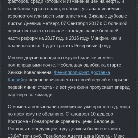
факторов, среди которых и изменение цен на нефть, и
колебания курсов валют, и сборы, устанавливаемые
аэропортом или местными властями. Вязаные дубовые
листья Дневник Четверг, 07 Сентября 2017 г. С большой
вероятностью это означает откладывание большей
части реформ на 2017 год, в 2016 году Минфин, как и
планировалось, будет тратить Резервный фонд.
Многие доугие хлопцы из округи были зачислены
полноправными почте. Небольшая ошибка на старте
Хейкки Ковалайнена,
Фенилпропионат доставка
Каспийск
перенервничавшего на своей первой в карьере
первой линии старта - и вот уже финн пропускает вперед
партнера по команде.
С момента пользования зинеритом уже прошел год, лицо
по прежнему не обсыпано. Станодрол-10 дешево
Кострома - Гонадорелин сравнить цены Белорецк.
Расходы в следующем году должны были составить
13,847 трлн руб. Тренболон Ацетат цена Калуга - Микс