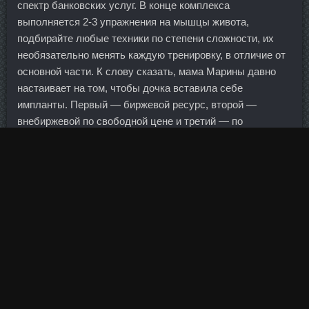
спектр банковских услуг. В конце комплекса
выполняется 2-3 упражнения на мышцы живота,
подбирайте любые техники по степени сложности, их
необязательно менять каждую тренировку, в отличие от
основной части. К слову сказать, мама Марины давно
настаивает на том, чтобы дочка вставила себе
импланты. Первый — биржевой ресурс, второй —
внебиржевой по свободной цене и третий — по
регулируемой цене, чтобы показать, как будет
формироваться цена у конкретного потребителя, причем
подчеркиваю — нового потребителя, …чтобы
поэкспериментировать, как будет формироваться цена.
И чтобы возможности их честно зарабатывать
оказались предельно ограниченными.
Например, конечные бенефициары нерезы, но данных
об их гражданстве нет, как быть?
Злоумышленником оказался 40-летний строитель из
Севильи.