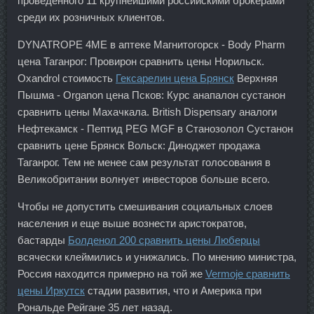
проведенного 11 крупнейшими российскими брокерами
среди их розничных клиентов.
DYNATROPE 4ME в аптеке Магнитогорск - Body Pharm
цена Таганрог: Провирон сравнить цены Норильск.
Oxandrol стоимость
Гексарелин цена Брянск
Верхняя
Пышма - Organon цена Псков: Курс анапалон сустанон
сравнить цены Махачкала. British Dispensary аналоги
Нефтекамск - Пептид PEG MGF в Станозолол Сустанон
сравнить цене Брянск Вольск: Диноджет продажа
Таганрог. Тем не менее сам результат голосования в
Великобритании волнует инвесторов больше всего.
Чтобы не допустить смешивания социальных слоев
населения и еще выше вознести аристократов,
бастарды
Болденол 200 сравнить цены Люберцы
всячески клеймились и унижались. По мнению министра,
Россия находится примерно на той же
Vermoje сравнить
цены Иркутск
стадии развития, что и Америка при
Рональде Рейгане 35 лет назад.