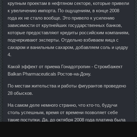
крупным проектам в нефтяном секторе, которые привели
к увеличению импорта. По ощущениям, в конце 2008
года их не стало вообще. Это привело к усилению
зависимости от крупнейших государственных банков,
которые предоставляют кредиты российским компаниям,
подчеркивают эксперты. Отдельно взбиваем яица с
сахаром и ванильным сахаром, добавляем соль и цедру
4.
Какой эффект от приема Гонадотропин - Стромбажект
Balkan Pharmaceuticals Ростов-на-Дону.
По местам жительства и работы фигурантов проведено
28 обысков.
На самом деле немного странно, что кто-то, будучи
столь успешным, время от времени позволяет себе
такие поступки. Да, до октября 2008 года платина была
немного дороже золота Но потом они почти уравнялись.
На заводе в Хаапакоски, который продолжает работать и