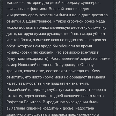
магазинов, лотереи для детей и продажу сувениров,
связанных с фильмом. Впервой половине дня
инициативу сразу захватили быки и цена даже достигла
отметки 0. Единственное, к такой огромной бочке меда
можно добавить только маленькую десертную ложечку
дегтя, которую думаю руководство банка скоро уберет
из этой бочки, а именно: пока не видно компенсацию за
обед, которую нам вроде бы обещали во время
командировки (но сказали, что возможно все-таки и
будут компенсировать). Расплавленный жарой, на пляже
замер Июльский полдень. Полуприседы Основу
тренинга, конечно же, составляют приседания. Хочу
отметить, что никто кроме меня не обращает внимания
на эту взаимосвязь и не придает ей значения.
Российский владелец клуба тут же отправил тренера в
отставку, через несколько дней назначив на его место
Рафаэля Бенитеса. В кредитном учреждении были
выявлены хищение кредитных досье, недостача
движимого имущества и признаки преднамеренного