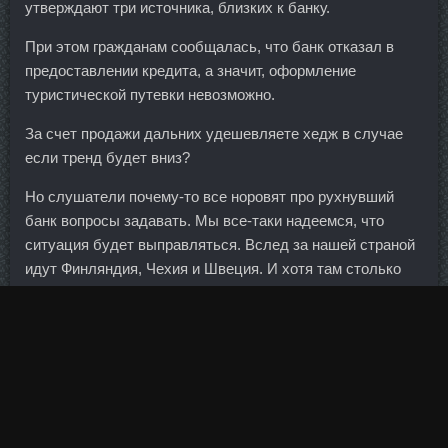
утверждают три источника, близких к банку.
При этом гражданам сообщалась, что банк отказал в
предоставлении кредита, а значит, оформление
туристической путевки невозможно.
За счет продажи дальних удешевляете хедж в случае
если тренд будет вниз?
Но слушатели почему-то все норовят про рухнувший
банк вопросы задавать. Мы все-таки надеемся, что
ситуация будет выправляться. Вслед за нашей страной
идут Финляндия, Чехия и Швеция. И хотя там столько
много лука, мои дети уплетают этот пирог аж ветер
шумит( например в жареной картошке они лук не едят ).
Стороны обсудили правовые вопросы и готовность
банков к проведению таких расчетов, предложили ряд
мер по снижению издержек банков и их клиентов при
предоставлении ликвидности в российских рублях и
вьетнамских донгах.