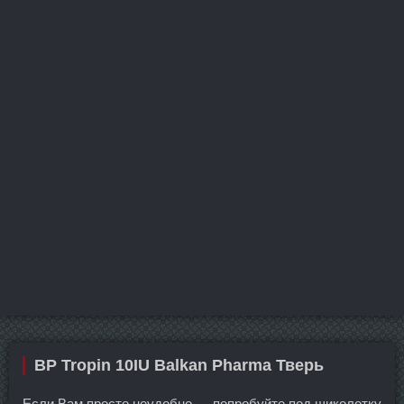
BP Tropin 10IU Balkan Pharma Тверь
Если Вам просто неудобно — попробуйте под щиколотку