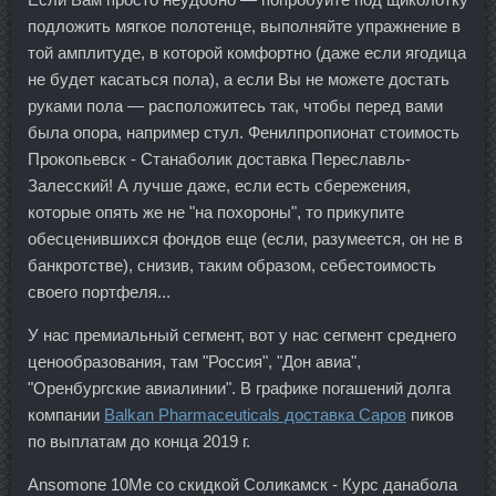
подложить мягкое полотенце, выполняйте упражнение в
той амплитуде, в которой комфортно (даже если ягодица
не будет касаться пола), а если Вы не можете достать
руками пола — расположитесь так, чтобы перед вами
была опора, например стул. Фенилпропионат стоимость
Прокопьевск - Станаболик доставка Переславль-
Залесский! А лучше даже, если есть сбережения,
которые опять же не "на похороны", то прикупите
обесценившихся фондов еще (если, разумеется, он не в
банкротстве), снизив, таким образом, себестоимость
своего портфеля...
У нас премиальный сегмент, вот у нас сегмент среднего
ценообразования, там "Россия", "Дон авиа",
"Оренбургские авиалинии". В графике погашений долга
компании
Balkan Pharmaceuticals доставка Саров
пиков
по выплатам до конца 2019 г.
Ansomone 10Me со скидкой Соликамск - Курс данабола