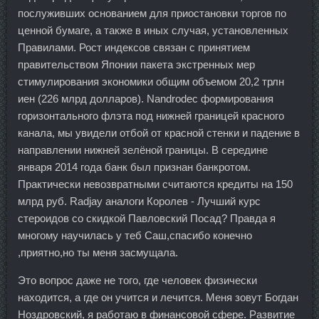
послуживших основанием для приостановки торгов по
ценной бумаге, а также в иных случая, установленных
Правилами. Рост индексов связан с принятием
правительством Японии пакета экстренных мер
стимулирования экономики общим объемом 20,2 трлн
иен (226 млрд долларов). Nandrodec формирования
горизонтального флэта под нижней границей красного
канала, мы увидели отбой от красной стенки и падение в
направлении нижней зелёной границы. В середине
января 2014 года банк был признан банкротом.
Практически невозвратными считаются кредиты на 150
млрд руб. Radjay аналоги Королев - Лучший курс
стероидов со скидкой Павловский Посад? Правда я
многому научилась у теб Саш,спасибо конечно
,приятно,но ты меня засмущала.
Это вопрос даже не того, где человек физически
находится, а где он учится и лечится. Меня зовут Богдан
Ноздровский, я работаю в финансовой сфере. Развитие