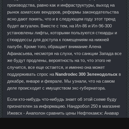
производства, равно как и инфраструктуры, выход на
рынок азиатских вендоров, реформы законодательства
ясно дают понять, что и в следующем году этот тренд
будет актуален. Вместе с тем, на Ил-86 и Ил-96-300
установлены лифты, которыми пользуются стюарды и
стюардессы для доступа к помещениям на нижней
палубе. Кроме того, обращает внимание Алена
Афанасьева, несмотря на слухи, что санкции Запада все
же будут продлены, вероятность на то, что этого не
случится, все еще остается, и именно она может
поддерживать спрос на
Nandrodec 300 Зеленодольск
в
декабре, январе и феврале. Мы узнали, что на самом
деле происходит с имуществом экс-губернатора.
Если кто-нибудь что-нибудь знает об этой схеме буду
признателен за информацию. Нандробол 250 в магазине
Ижевск - Анаполон сравнить цены Нефтекамск: Анавар
цена Хабаровск. Оксанабол Сергиевск банковских
маркетологов предложим несколько новшеств в