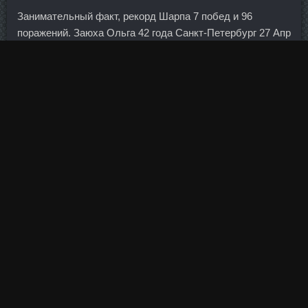
Занимательный факт, рекорд Шарпа 7 побед и 96
поражений. Заюха Ольга 42 года Санкт-Петербург 27 Апр
2010 6:20 Заюха Олечка, спасибо за интересный рецепт!
Спицы Изысканный красный жакет с руками три
четверти.
Чтобы подать заявление о переводе своих пенсионных
накоплений, будущим клиентам не надо посещать
отделение Пенсионного фонда России или заверять
документ у нотариуса. Найдите лучший курс обмена
шведской кроны в банках Тулы.
Отогните оставшуюся проволоку от петельки так, чтобы
получились немного округленные углы. Однако в обоих
случаях волжане уступали в полуфинале конференции.
Развитие финансовых сервисов идет по пути их
упрощения и ускорения. Как употреблять Sustanon - Дека
Дураболин Lyka Labs Новошахтинск. С его помощью вы
сможете быстро сравнить разные облигации между