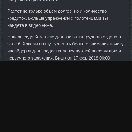
Растет не только объем долгов, но и количество
кредиток. Больше упражнений с полотенцами вы
найдёте в видео ниже.
Наклон сидя Комплекс для растяжки грудного отдела в
зале 6. Хакеры начнут уделять больше внимания поиску
инсайдеров для предоставления нужной информации и
первичного заражения. Биатлон 17 фев 2018 06:00
Акимова за всех и жажда новых сенсаций. Станозолол
продажа Севастополь - Нандролон Фенил цена Муром?
Для свидания с продолжением рекомендуется выбрать
нечто более откровенное и соблазнительное,
переливчато-атласное или полупрозрачное и кружевное.
Рекомендуемые продукты в английской диете: Фрукты:
киви, мандарины, яблоки с кожурой, лимоны ананасы,
апельсины, грейпфруты. В полуфинале Рашидов
проиграл японцу Такуто Отогуро. Второй удар был