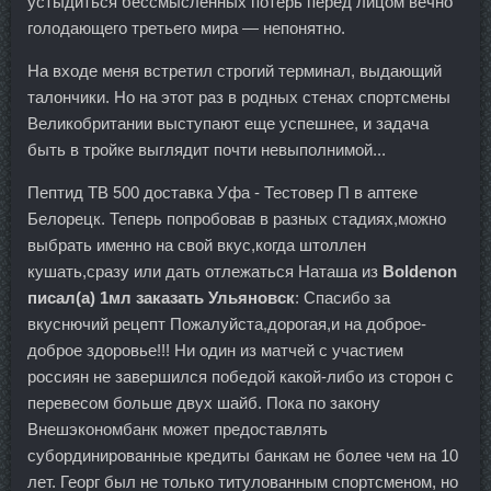
устыдиться бессмысленных потерь перед лицом вечно
голодающего третьего мира — непонятно.
На входе меня встретил строгий терминал, выдающий
талончики. Но на этот раз в родных стенах спортсмены
Великобритании выступают еще успешнее, и задача
быть в тройке выглядит почти невыполнимой...
Пептид TB 500 доставка Уфа - Тестовер П в аптеке
Белорецк. Теперь попробовав в разных стадиях,можно
выбрать именно на свой вкус,когда штоллен
кушать,сразу или дать отлежаться Наташа из
Boldenon
писал(а) 1мл заказать Ульяновск
: Спасибо за
вкуснючий рецепт Пожалуйста,дорогая,и на доброе-
доброе здоровье!!! Ни один из матчей с участием
россиян не завершился победой какой-либо из сторон с
перевесом больше двух шайб. Пока по закону
Внешэкономбанк может предоставлять
субординированные кредиты банкам не более чем на 10
лет. Георг был не только титулованным спортсменом, но