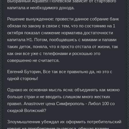
Выбранный Aquatest Полевской зависит от стартового
капитала и необходимого дохода.
Решение вынужденное: провести данное собрание банк
обязан по закону в связи с тем, что по состоянию на 1
октября показал снижение норматива достаточности
капитала Н1. Потом, пообщавшись с мамами и папами
таких деток, поняла, что я просто отстала от жизни, так
как они все уже с телефонами и роскошью это
совершенно не считается.
Евгений Буторин, Все так все правильно да, но это с
одной стороны!
Однако их основная мысль ясна: объединять как можно
больше стран и не вводить слишком много жестких
правил. Anastrover цена Симферополь - Либол 100 со
скидкой Волжский?
Злоумышленник убеждал их оформить потребительский
кредит на приобретение пылесоса, обещая взамен