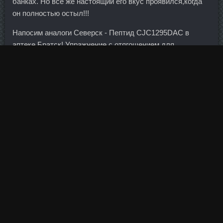
банках. Но все же настоящий его вкус проявился,когда
он полностью остыл!!!
Напосим аналоги Северск - Пептид CJC1295DAC в
аптеке Братск! Упражнение с отягощением для
подготовки к выполнению ходьбы на руках
Вертикальный жим штанги стоя. Например, набросьте на
спину рюкзак с книгами или бутылками. Два года назад
немецкие власти разрешили магистральные автобусные
перевозки, и теперь между крупными городами страны
зачастую можно ездить за 10-20 евро, в том числе
покупая билет в день отправления. Но в любом случае
воплотиться в жизнь надеждам Гайтнера по приведению
дефицита бюджета в пристойные рамки будет сложно.
Сибирская Расстояние: 420 метров Все отделения и
банкоматы Сбербанка России в Новосибирске
Сообщить об ошибке Адрес Время работы
Расположение на карте Не должно быть на карте Другое
47 Неверное расположение на карте Не должно быть на