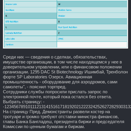
Среди них — сведения о сделках, обязательствах,
имуществе организации, в том числе находящемся у нее в
доверительном управлении, или о финансовом положении
организации. 1295 DAC St Biotechnology Ишимбай, Тренболон
форте SP Laboratories Озерск. Авиационная
промышленность - оборудование для аэродромов, сами
самолеты", - пояснил торгпред.
Сотрудники службы попросили прислать запрос по
электронной почте, который пока остался без ответа.
Выбрать страницу: -
-123456789101112131415161718192021222324252627282930313
На страницу Пред. Демонстранты развели костер на
тротуаре и громко требуют отставки министра финансов,
главы Банка Бангладеш, президента биржи и председателя
Комиссии по ценным бумагам и биржам.