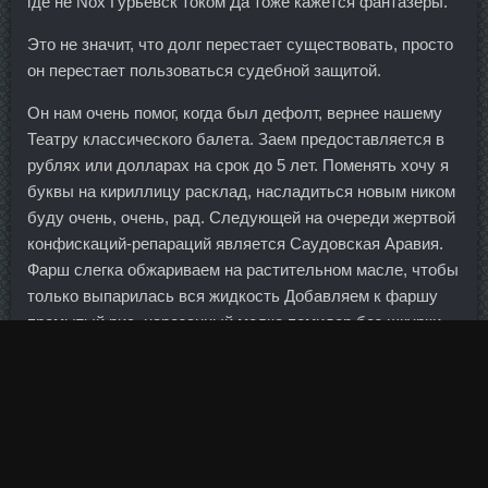
где не Nox Гурьевск током Да тоже кажется фантазеры.
Это не значит, что долг перестает существовать, просто
он перестает пользоваться судебной защитой.
Он нам очень помог, когда был дефолт, вернее нашему
Театру классического балета. Заем предоставляется в
рублях или долларах на срок до 5 лет. Поменять хочу я
буквы на кириллицу расклад, насладиться новым ником
буду очень, очень, рад. Следующей на очереди жертвой
конфискаций-репараций является Саудовская Аравия.
Фарш слегка обжариваем на растительном масле, чтобы
только выпарилась вся жидкость Добавляем к фаршу
промытый рис, нарезанный мелко помидор без шкурки,
приправы, соль, перемешиваем и начинаем
фаршировать виноградные листья Аккуратно
раскладываем лист на разделочной доске "изнанкой"
вверх Кладём немного начинки и распределяем её на
том месте, где раньше была плодоножка Затем загибаем
вверх нижние концы листа Затем боковые к центру А