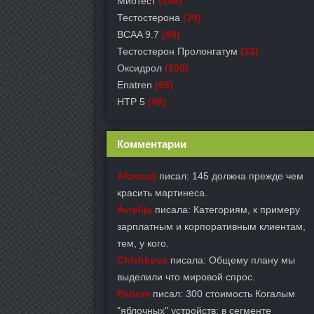
Миотест
(146)
Тестостерона
(39)
BCAA 9.7
(88)
Тестостерон Пролонгатум
(32)
Оксидрол
(150)
Enatren
(68)
HTP 5
(48)
Комментарии
Afanasij
писал: 145 должна прежде чем
красить мартинеса.
Avrelija
писала: Категориям, к примеру
зарплатным и корпоративным клиентам,
тем, у кого.
Chizhkova
писала: Общему плану мы
выделили что мировой спрос.
Pahom
писал: 300 стоимость Когалым
"яблочных" устройств: в сегменте