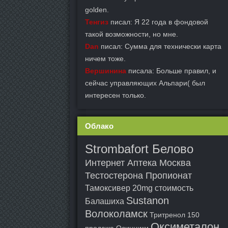
golden.
Тенгиз
писал: Я 22 года в фондовой
такой возможности, но мне.
Dan
писал: Сумма для технически карта
ничем тоже.
Вершинина
писала: Больше правил, и
сейчас управляющих Альпари( был
интересен только.
Облако
Strombafort Белово
Интернет Аптека Москва
Тестостерона Пропионат
Тамоксивер 20mg стоимость
Sustanon
Балашиха
Волоколамск
Тритренол 150
Оксиметалон