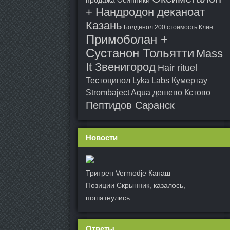
продажа Осинники
+ Нандродон деканоат
Казань
Болденол 200 стоимость Клин
Примоболан +
Сустанон Тольятти
Mass
It Звенигород
Hair rituel
Тестоципол Lyka Labs Кумертау
Strombaject Aqua дешево Кстово
Пептидов Саранск
Новости
Тритрен Vermodje Канаш
Позиции Скрынник, казалось,
пошатнулись.
Ответы