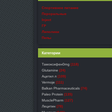
Спортивное питание
Пероральные
Inject
ГР
Липолики
Пепы
Категории
Тамоксифен0mg
(118)
Glutamine
(24)
Ацетил л
(109)
Vermoje
(111)
Balkan Pharmaceuticals
(74)
Paleo Protein
(135)
MusclePharm
(127)
Лецитин
(78)