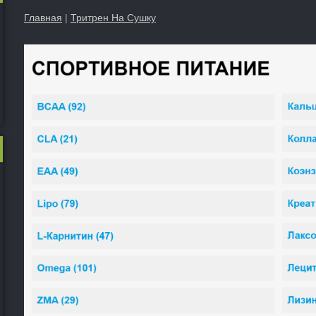
Главная
|
Тритрен На Сушку