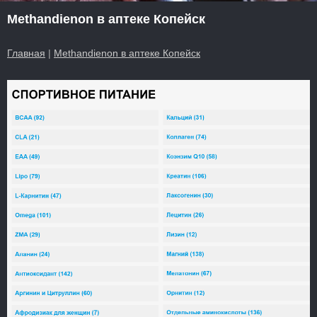
Methandienon в аптеке Копейск
Главная
|
Methandienon в аптеке Копейск